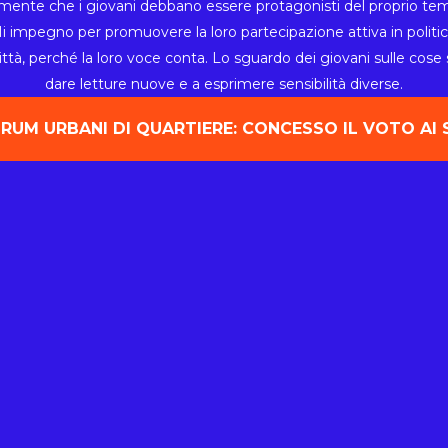
ente che i giovani debbano essere protagonisti del proprio te
Mi impegno per promuovere la loro partecipazione attiva in politica
città, perché la loro voce conta. Lo sguardo dei giovani sulle cose 
dare letture nuove e a esprimere sensibilità diverse.
RUM URBANI DI QUARTIERE: CONCESSO IL VOTO AI 