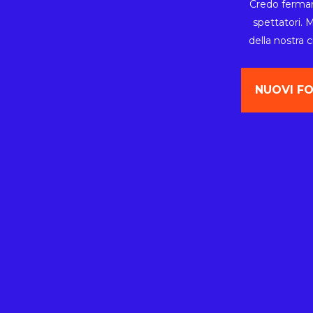
Credo fermam
spettatori. 
della nostra 
NUOVI FO