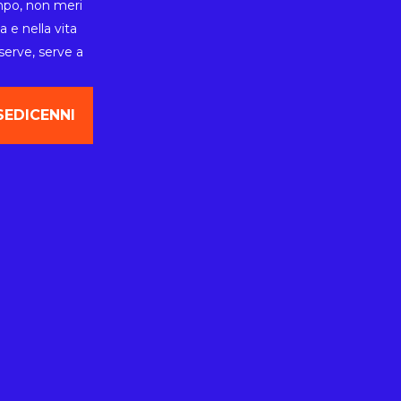
mpo, non meri
 e nella vita
serve, serve a
SEDICENNI