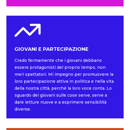
GIOVANI E PARTECIPAZIONE
Credo fermamente che i giovani debbano
essere protagonisti del proprio tempo, non
meri spettatori. Mi impegno per promuovere la
loro partecipazione attiva in politica e nella vita
della nostra città, perché la loro voce conta. Lo
sguardo dei giovani sulle cose serve, serve a
dare letture nuove e a esprimere sensibilità
diverse.