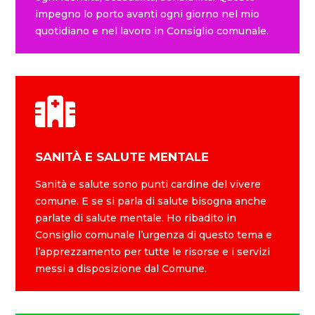
impegno lo porto avanti ogni giorno nel mio
quotidiano e nel lavoro in Consiglio comunale.
SANITÀ E SALUTE MENTALE
Sanità e salute sono punti cardine del vivere
comune. E se si parla di salute bisogna anche
parlate di salute mentale. Ho ribadito in
Consiglio comunale l’urgenza di questo tema e
l’apprezzamento per tutte le risorse e i servizi
messi a disposizione dal Comune.