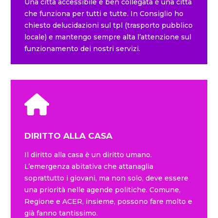
Una città accessibile e ben collegata è una città
che funziona per tutti e tutte. In Consiglio ho
chiesto delucidazioni sul tpl (trasporto pubblico
locale) e mantengo sempre alta l’attenzione sul
funzionamento dei nostri servizi.
DIRITTO ALLA CASA
Il diritto alla casa è un diritto umano.
L’emergenza abitativa che attanaglia
soprattutto i giovani, ma non solo, deve essere
una priorità nelle agende politiche. Comune,
Regione e ACER, insieme, possono fare molto e
già fanno tantissimo.